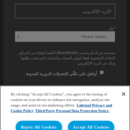
*
البريد الإلكتروني
*
بلد
تستخدم شركة بليزماستر (BlazeMaster) لأنظمة الوقاية من الحرائق
البيانات الشخصية فقط لتوفير المصادر والخدمات التي قمت بطلبها
وذلك عبر البريد الإلكتروني
أوافق على تلقِّي التحديثات الدورية للمدونة.
يمكنك إلغاء الاشتراك في أي وقت. يمكنك التعرُّف على ممارسات
الخصوصية المُطبقة لدينا والتزامنا بحماية خصوصيتك وذلك من على
By clicking “Accept All Cookies”, you agree to the storing of
رابط
سياسة الخصوصية
.
cookies on your device to enhance site navigation, analyze site
usage, and assist in our marketing efforts.
Lubrizol Privacy and
Cookie Policy
Third-Party Personal Data Protection Notice.
Reject All Cookies
Accept All Cookies